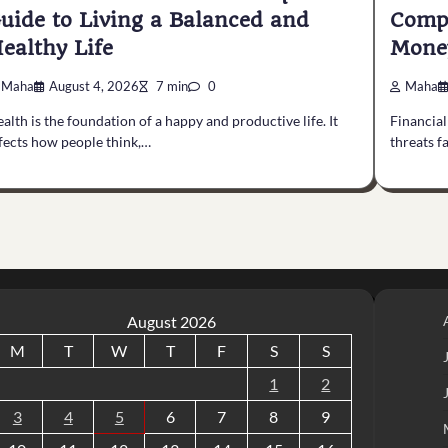
uide to Living a Balanced and
Compl
ealthy Life
Money
Maha
August 4, 2026
7 min
0
Maha
alth is the foundation of a happy and productive life. It
Financia
fects how people think,…
threats f
August 2026
M
T
W
T
F
S
S
1
2
3
4
5
6
7
8
9