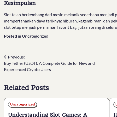
Kesimpulan
Slot telah berkembang dari mesin mekanik sederhana menjadi 
mempertahankan daya tariknya: hiburan, kegembiraan, dan pelu
slot tetap menjadi permainan favorit bagi jutaan orang di selur
Posted in
Uncategorized
Post
Previous:
Buy Tether (USDT): A Complete Guide for New and
navigation
Experienced Crypto Users
Related Posts
Uncategorized
Understanding Slot Games: A
H