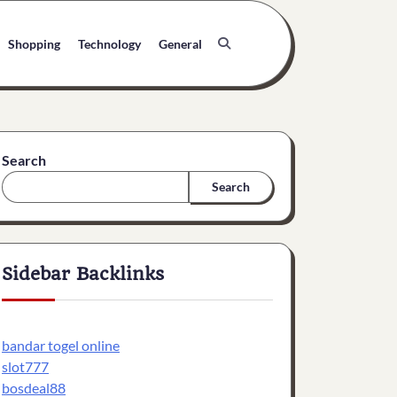
Shopping
Technology
General
Search
Search
Sidebar Backlinks
bandar togel online
slot777
bosdeal88