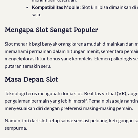
Kompatibilitas Mobile:
Slot kini bisa dimainkan d
saja.
Mengapa Slot Sangat Populer
Slot menarik bagi banyak orang karena mudah dimainkan dan 
memahami permainan dalam hitungan menit, sementara pemain
mengekplorasi fitur bonus yang kompleks. Elemen psikologis sep
putaran semakin seru.
Masa Depan Slot
Teknologi terus mengubah dunia slot. Realitas virtual (VR), aug
pengalaman bermain yang lebih imersif. Pemain bisa saja nantin
menyesuaikan diri dengan preferensi masing-masing pemain.
Namun, inti dari slot tetap sama: sensasi peluang, ketegangan
sempurna.