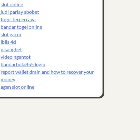
slot online
judi parlay sbobet
togel terpercaya
bandar togel online
slot gacor
iblis 4d
pisangbet
video ngentot
bandarbola855 login
report wallet drain and how to recover your
money
agen slot online