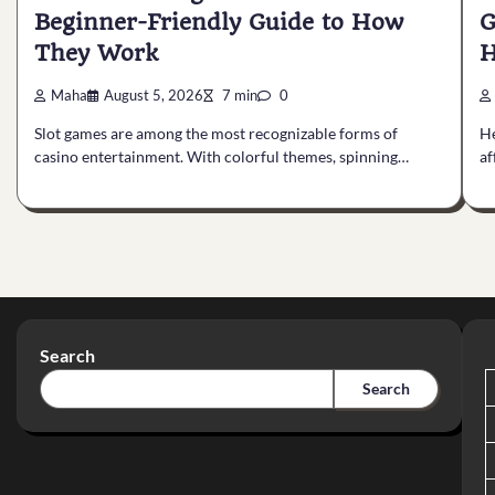
Beginner-Friendly Guide to How
G
They Work
H
Maha
August 5, 2026
7 min
0
Slot games are among the most recognizable forms of
He
casino entertainment. With colorful themes, spinning…
af
Search
Search