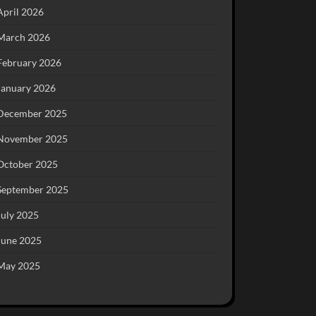
April 2026
March 2026
February 2026
January 2026
December 2025
November 2025
October 2025
September 2025
July 2025
June 2025
May 2025