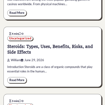
casinos worldwide. From physical machines…
Read More
4 min
0
Uncategorized
Steroids: Types, Uses, Benefits, Risks, and
Side Effects
William
June 29, 2026
Introduction Steroids are a class of organic compounds that play
essential roles in the human…
Read More
3 min
0