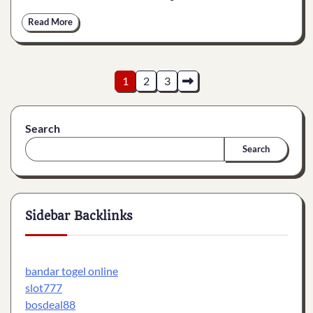
Read More
Posts
1
2
3
pagination
Search
Search
Sidebar Backlinks
bandar togel online
slot777
bosdeal88