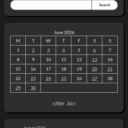
Search
June 2026
M
T
W
T
F
S
S
1
2
3
4
5
6
7
8
9
10
11
12
13
14
15
16
17
18
19
20
21
22
23
24
25
26
27
28
29
30
« May
Jul »
August 2026