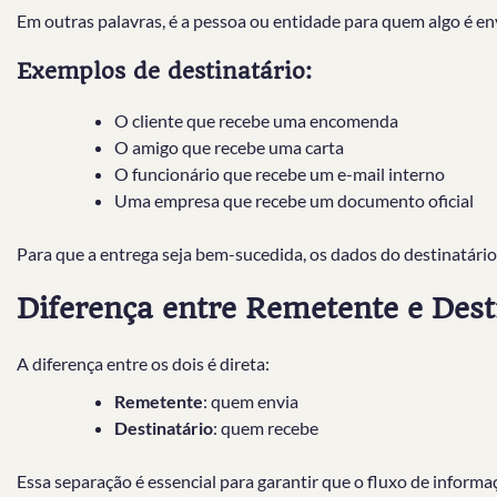
Em outras palavras, é a pessoa ou entidade para quem algo é en
Exemplos de destinatário:
O cliente que recebe uma encomenda
O amigo que recebe uma carta
O funcionário que recebe um e-mail interno
Uma empresa que recebe um documento oficial
Para que a entrega seja bem-sucedida, os dados do destinatário
Diferença entre Remetente e Dest
A diferença entre os dois é direta:
Remetente
: quem envia
Destinatário
: quem recebe
Essa separação é essencial para garantir que o fluxo de inform