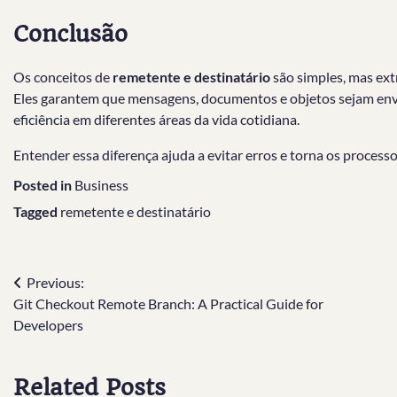
Conclusão
Os conceitos de
remetente e destinatário
são simples, mas ex
Eles garantem que mensagens, documentos e objetos sejam env
eficiência em diferentes áreas da vida cotidiana.
Entender essa diferença ajuda a evitar erros e torna os processo
Posted in
Business
Tagged
remetente e destinatário
Post
Previous:
Git Checkout Remote Branch: A Practical Guide for
navigation
Developers
Related Posts