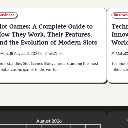
Business
Busines
lot Games: A Complete Guide to
Tech
ow They Work, Their Features,
Innov
nd the Evolution of Modern Slots
Worl
Maha
August 3, 2026
7 min
0
Maha
derstanding Slot Games Slot games are among the most
Technolog
pular casino games in the world,…
influenci
August 2026