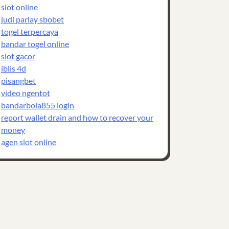
slot online
judi parlay sbobet
togel terpercaya
bandar togel online
slot gacor
iblis 4d
pisangbet
video ngentot
bandarbola855 login
report wallet drain and how to recover your
money
agen slot online