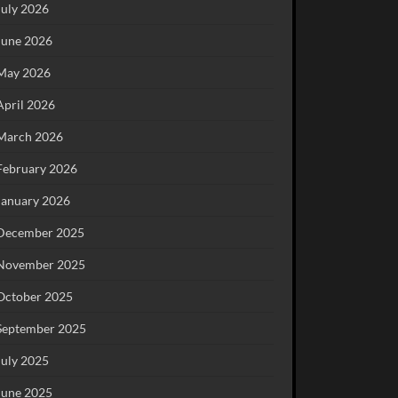
July 2026
June 2026
May 2026
April 2026
March 2026
February 2026
January 2026
December 2025
November 2025
October 2025
September 2025
July 2025
June 2025